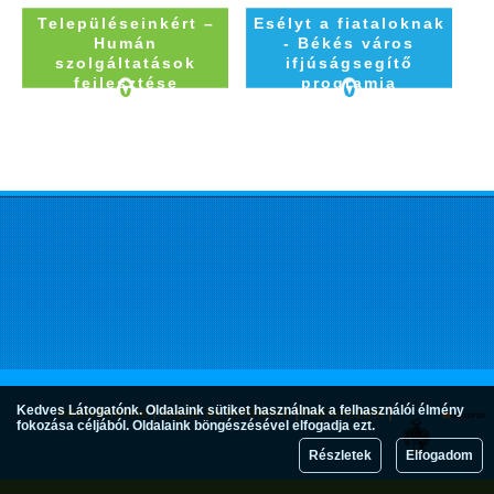
Településeinkért –
Esélyt a fiataloknak
Humán
- Békés város
szolgáltatások
ifjúságsegítő
fejlesztése
programja
Kedves Látogatónk. Oldalaink sütiket használnak a felhasználói élmény
Adatvédelem
Jogok és feltételek
Impresszum
fokozása céljából. Oldalaink böngészésével elfogadja ezt.
Részletek
Elfogadom