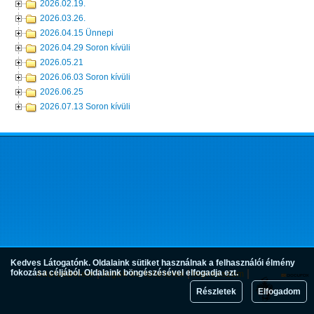
2026.02.19.
2026.03.26.
2026.04.15 Ünnepi
2026.04.29 Soron kívüli
2026.05.21
2026.06.03 Soron kívüli
2026.06.25
2026.07.13 Soron kívüli
Kedves Látogatónk. Oldalaink sütiket használnak a felhasználói élmény
fokozása céljából. Oldalaink böngészésével elfogadja ezt.
Adatvédelem
Jogok és feltételek
Impresszum
Részletek
Elfogadom