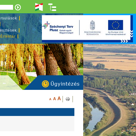
rsulások
lesztések
 Értéktár
A
A
A