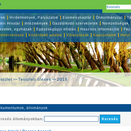
a
rek
Hirdetmények, Pályázatok
Eseménynaptár
Önkormányzat
Tá
eri Hivatal
Intézmények
Gazdálkodó szervezetek
Nemzetiségek
vezetek, egyházak
Egészségügyi ellátás
Hasznos információk
Fej
stvérvárosok
Közérdekű adatok
Választások
Kapcsolatok
Helyi
stület
Testületi ülések
2018
>>
>>
kumentumok, állományok
resés állományokban: