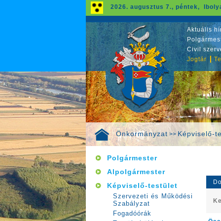
2026. augusztus 7., péntek, Iboly
Aktuális hí
Polgármest
Civil szer
Jogtár
Te
Önkormányzat
Képviselő-te
>>
Polgármester
Alpolgármester
Do
Képviselő-testület
Szervezeti és Működési
Ke
Szabályzat
Fogadóórák