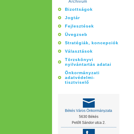
Archivum
Bizottságok
Jogtár
Fejlesztések
Üvegzseb
Stratégiák, koncepciók
Választások
Törzskönyvi
nyilvántartás adatai
Önkormányzati
adatvédelmi-
tisztviselő
Békés Város Önkormányzata
5630 Békés
Petőfi Sándor utca 2.