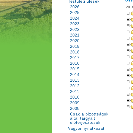
Öss
Testületi ülések
2026
2018
2025
2024
2023
2022
2021
2020
2019
2018
2017
2016
2015
2014
2013
2012
2011
2010
2009
2008
Csak a bizottságok
által tárgyalt
előterjesztések
Vagyonnyilatkozat