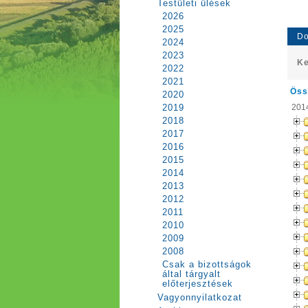
Testületi ülések
2026
2025
Do
2024
2023
Ke
2022
2021
Öss
2020
2014
2019
2018
2017
2016
2015
2014
2013
2012
2011
2010
2009
2008
Csak a bizottságok
által tárgyalt
előterjesztések
Vagyonnyilatkozat