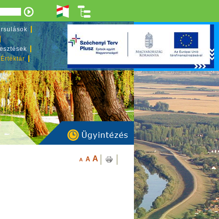
rsulások
lesztések
 Értéktár
A
A
A