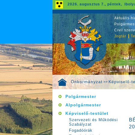
2026. augusztus 7., péntek, Iboly
Aktuális hí
Polgármest
Civil szer
Jogtár
Te
Önkormányzat
Képviselő-te
>>
Polgármester
Alpolgármester
Képviselő-testület
B
Szervezeti és Működési
Szabályzat
2
Fogadóórák