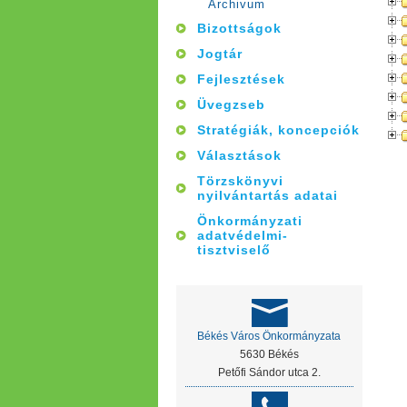
Archivum
Bizottságok
Jogtár
Fejlesztések
Üvegzseb
Stratégiák, koncepciók
Választások
Törzskönyvi
nyilvántartás adatai
Önkormányzati
adatvédelmi-
tisztviselő
Békés Város Önkormányzata
5630 Békés
Petőfi Sándor utca 2.