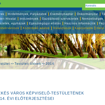
a
rek
Hirdetmények, Pályázatok
Eseménynaptár
Önkormányzat
Tá
eri Hivatal
Intézmények
Gazdálkodó szervezetek
Nemzetiségek
vezetek, egyházak
Egészségügyi ellátás
Hasznos információk
Fej
stvérvárosok
Közérdekű adatok
Választások
Kapcsolatok
Helyi
stület
Testületi ülések
2014
>>
>>
ÉKÉS VÁROS KÉPVISELŐ-TESTÜLETÉNEK
014. ÉVI ELŐTERJESZTÉSEI