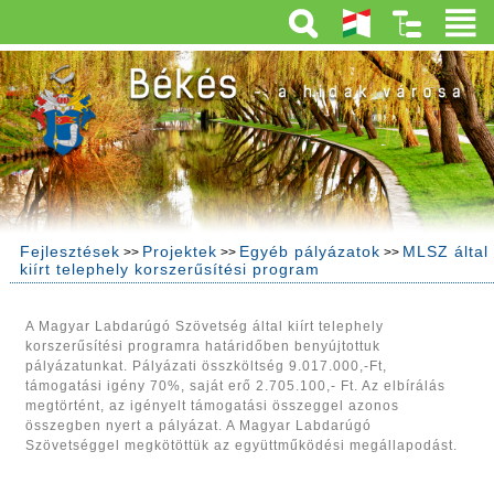
Fejlesztések
Projektek
Egyéb pályázatok
MLSZ által
>>
>>
>>
kiírt telephely korszerűsítési program
A Magyar Labdarúgó Szövetség által kiírt telephely
korszerűsítési programra határidőben benyújtottuk
pályázatunkat. Pályázati összköltség 9.017.000,-Ft,
támogatási igény 70%, saját erő 2.705.100,- Ft. Az elbírálás
megtörtént, az igényelt támogatási összeggel azonos
összegben nyert a pályázat. A Magyar Labdarúgó
Szövetséggel megkötöttük az együttműködési megállapodást.