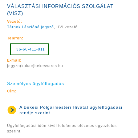
VÁLASZTÁSI INFORMÁCIÓS SZOLGÁLAT
(VISZ)
Vezető:
Tárnok Lászlóné jegyző
, HVI vezető
Telefon:
+36-66-411-011
E-mail:
jegyzo(kukac)bekesvaros.hu
Személyes ügyfélfogadás
Cím:
A Békési Polgármesteri Hivatal ügyfélfogadási
rendje szerint
Ügyfélfogadási időn kivűl telefonos előzetes egyeztetés
szerint.