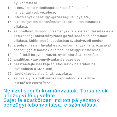
nyilvántartása,
a beszámoló valódiságát biztosító és igazoló
nyilvántartások vezetése,
intézmények pénzügyi-gazdasági felügyelete,
a költségvetés módosításával kapcsolatos feladatok
ellátása,
az önállóan működő intézmények, a kistérségi társulás és a
nemzetiségi önkormányzatok gazdálkodási feladatainak
ellátása, külön megállapodásban szabályozott módon,
a polgármesteri hivatal és az önkormányzat leltározásával
összefüggő feladatok ellátása, pénzügyi kiértékelés,
kis értékű tárgyi eszközök nyilvántartása, kezelése,
analitikus vagyonnyilvántartás vezetése,
bérszámfejtéssel kapcsolatos iratok határidőn belüli
továbbítása a MÁK felé,
járulékfizetés alapjának igazolása,
az osztály feladatköréhez kapcsolódó statisztikai
jelentések elkészítése.
Nemzetiségi önkormányzatok, Társulások
pénzügyi felügyelete.
Saját feladatkörben indított pályázatok
pénzügyi lebonyolítása, elszámolása.