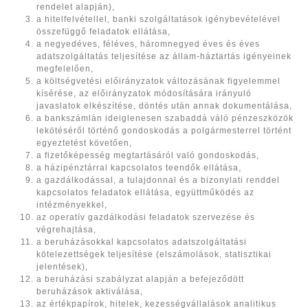
rendelet alapján),
a hitelfelvétellel, banki szolgáltatások igénybevételével
összefüggő feladatok ellátása,
a negyedéves, féléves, háromnegyed éves és éves
adatszolgáltatás teljesítése az állam-háztartás igényeinek
megfelelően,
a költségvetési előirányzatok változásának figyelemmel
kísérése, az előirányzatok módosítására irányuló
javaslatok elkészítése, döntés után annak dokumentálása,
a bankszámlán ideiglenesen szabaddá váló pénzeszközök
lekötéséről történő gondoskodás a polgármesterrel történt
egyeztetést követően,
a fizetőképesség megtartásáról való gondoskodás,
a házipénztárral kapcsolatos teendők ellátása,
a gazdálkodással, a tulajdonnal és a bizonylati renddel
kapcsolatos feladatok ellátása, együttműködés az
intézményekkel,
az operatív gazdálkodási feladatok szervezése és
végrehajtása,
a beruházásokkal kapcsolatos adatszolgáltatási
kötelezettségek teljesítése (elszámolások, statisztikai
jelentések),
a beruházási szabályzat alapján a befejeződött
beruházások aktiválása,
az értékpapírok, hitelek, kezességvállalások analitikus