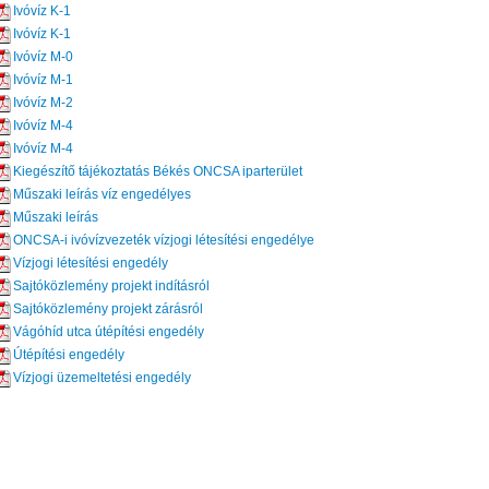
Ivóvíz K-1
Ivóvíz K-1
Ivóvíz M-0
Ivóvíz M-1
Ivóvíz M-2
Ivóvíz M-4
Ivóvíz M-4
Kiegészítő tájékoztatás Békés ONCSA iparterület
Műszaki leírás víz engedélyes
Műszaki leírás
ONCSA-i ivóvízvezeték vízjogi létesítési engedélye
Vízjogi létesítési engedély
Sajtóközlemény projekt indításról
Sajtóközlemény projekt zárásról
Vágóhíd utca útépítési engedély
Útépítési engedély
Vízjogi üzemeltetési engedély