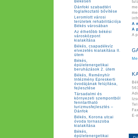
Békésen
tul
Dánfoki szabadtéri
meg
foglalkoztató bővítése
me
Leromlott városi
inf
területek rehabilitációja
A 
Békés városában
A 
Az élhetőbb békési
A 
városközpont
kialakítása
Békés, csapadékvíz
G
elvezetés kialakítása II.
ütem
Me
Békés,
épületenergetikai
beruházások 2. ütem
K
Békés, Reményhír
Intézmény Epreskerti
Bé
óvodájának felújítása,
563
fejlesztése
Ad
Társadalmi és
környezeti szempontból
Iz
fenntartható
Te
turizmusfejlesztés –
Fa
Dánfok
E-
Békés, Korona utcai
óvoda tornaszoba
kialakítása
Békés,
épületenergetikai
Do