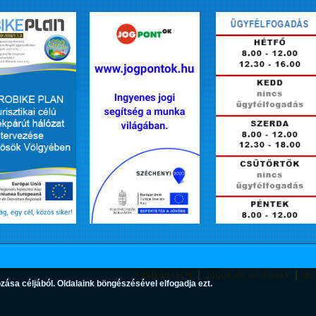
Adatvédelem
Jogok és feltételek
Im
zása céljából. Oldalaink böngészésével elfogadja ezt.