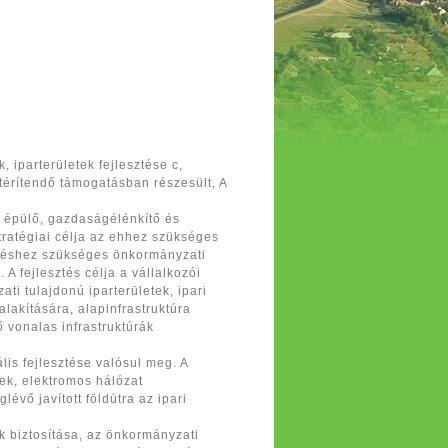
iparterületek fejlesztése c,
térítendő támogatásban részesült, A
a épülő, gazdaságélénkítő és
stratégiai célja az ehhez szükséges
esztéshez szükséges önkormányzati
 A fejlesztés célja a vállalkozói
ti tulajdonú iparterületek, ipari
alakítására, alapinfrastruktúra
ő vonalas infrastruktúrák
lis fejlesztése valósul meg. A
ek, elektromos hálózat
évő javított földútra az ipari
ek biztosítása, az önkormányzati