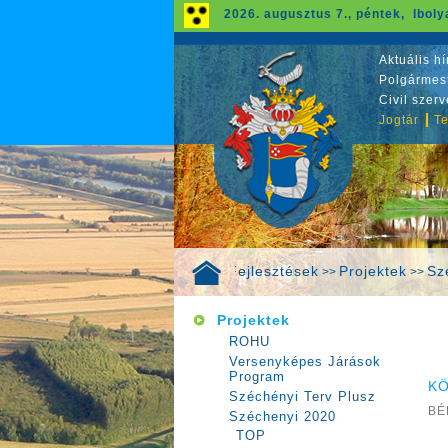
2026. augusztus 7., péntek, Iboly
Aktuális hí
Polgármest
Civil szer
Jogtár
Te
Fejlesztések
Projektek
Sz
>>
>>
Projektek
ROHU
Versenyképes Járások
Program
KÖ
Széchényi Terv Plusz
BÉ
Széchenyi 2020
TOP