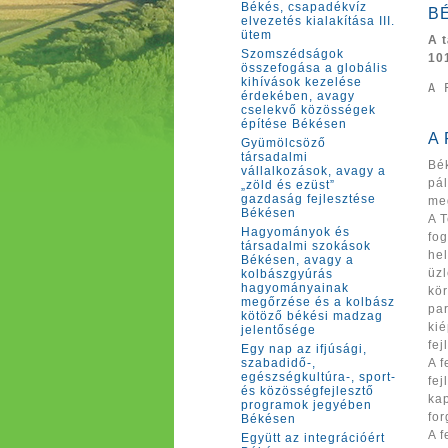
Békés, csapadékvíz
B
elvezetés kialakítása III.
ütem
A 
Szomszédságok
10
összefogása a globális
kihívások kezelése
A 
érdekében, avagy
cselekvő közösségek
építése Békésen
A
Gyümölcsöző
társadalmi
Bé
vállalkozások, avagy a
pál
„zöld és ezüst”
gazdaság fejlesztése
meg
Békésen
A T
Hagyományok és
fog
társadalmi szokások
hel
Békésen, avagy a
üzl
kolbászgyúrás
hagyományainak
kör
megőrzése és a kolbász
par
kötöző békési madzag
kié
jelentősége
fej
Egy nap az ifjúsági,
szabadidő-,
A f
egészségkultúra-, sport-
fej
és közösségfejlesztő
kap
programok jegyében
for
Békésen
A f
Együtt az integrációért