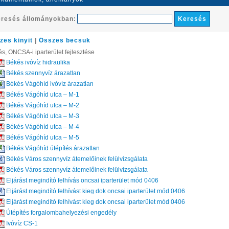
resés állományokban:
zes kinyit
|
Összes becsuk
s, ONCSA-i iparterület fejlesztése
Békés ivóvíz hidraulika
Békés szennyvíz árazatlan
Békés Vágóhíd ivóvíz árazatlan
Békés Vágóhíd utca – M-1
Békés Vágóhíd utca – M-2
Békés Vágóhíd utca – M-3
Békés Vágóhíd utca – M-4
Békés Vágóhíd utca – M-5
Békés Vágóhíd útépítés árazatlan
Békés Város szennyvíz átemelőinek felülvizsgálata
Békés Város szennyvíz átemelőinek felülvizsgálata
Eljárást megindító felhívás oncsai iparterület mód 0406
Eljárást megindító felhívást kieg dok oncsai iparterület mód 0406
Eljárást megindító felhívást kieg dok oncsai iparterület mód 0406
Útépítés forgalombahelyezési engedély
Ivóvíz CS-1