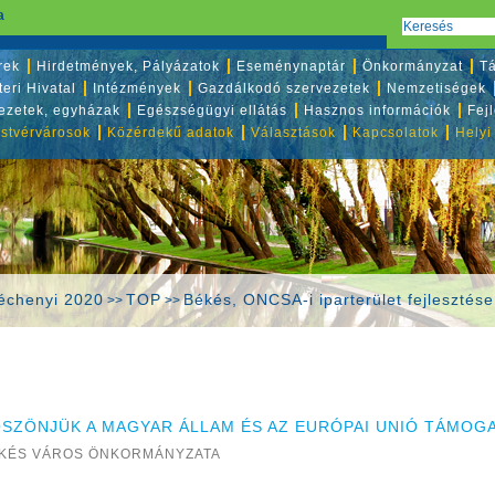
a
rek
Hirdetmények, Pályázatok
Eseménynaptár
Önkormányzat
Tá
eri Hivatal
Intézmények
Gazdálkodó szervezetek
Nemzetiségek
vezetek, egyházak
Egészségügyi ellátás
Hasznos információk
Fej
stvérvárosok
Közérdekű adatok
Választások
Kapcsolatok
Helyi
échenyi 2020
TOP
Békés, ONCSA-i iparterület fejlesztése
>>
>>
SZÖNJÜK A MAGYAR ÁLLAM ÉS AZ EURÓPAI UNIÓ TÁMOGA
KÉS VÁROS ÖNKORMÁNYZATA