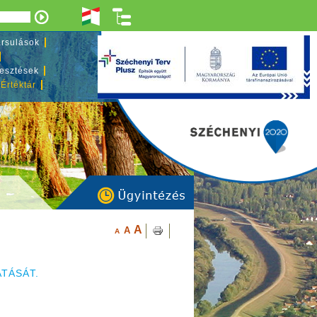
rsulások
lesztések
 Értéktár
A
A
A
TÁSÁT.