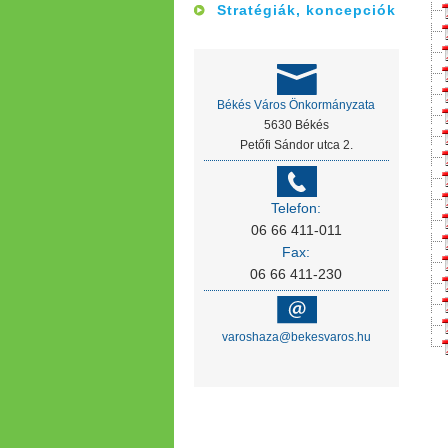
Stratégiák, koncepciók
Békés Város Önkormányzata
5630 Békés
Petőfi Sándor utca 2.
Telefon:
06 66 411-011
Fax:
06 66 411-230
varoshaza@bekesvaros.hu