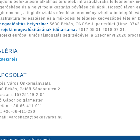
ajdonú befektetésre alkalmas területek infrastrukturális feltételeinek 
erősítése és a helyi foglalkoztatás bővítése céljából. Hosszú távon 
gteremthet, a foglalkoztatás növelését eredményezheti a betelepült v
rastruktúra fejlesztésén és a működési feltételeik kedvezőbbé tételén k
megvalósítás helyszíne:
5630 Békés, ONCSA-i iparterület (Hrsz. 3742
projekt megvalósításának időtartama:
2017.05.31-2018.07.31.
projekt európai uniós támogatás segítségével, a Széchenyi 2020 prog
ALÉRIA
gtekintés
APCSOLAT
kés Város Önkormányzata
0 Békés, Petőfi Sándor utca 2.
ószám: 15725149-2-04
só Gábor polgármester
lefon: +36-66-411-011
x: +36-66-411-230
mail: varoshaza@bekesvaros.hu
kumentumok, állományok