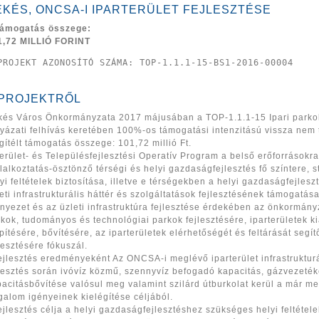
ÉKÉS, ONCSA-I IPARTERÜLET FEJLESZTÉSE
támogatás összege:
1,72 MILLIÓ FORINT
PROJEKT AZONOSÍTÓ SZÁMA: TOP-1.1.1-15-BS1-2016-00004
 PROJEKTRŐL
kés Város Önkormányzata 2017 májusában a TOP-1.1.1-15 Ipari parkok, 
yázati felhívás keretében 100%-os támogatási intenzitású vissza nem 
ítélt támogatás összege: 101,72 millió Ft.
erület- és Településfejlesztési Operatív Program a belső erőforrásokr
lalkoztatás-ösztönző térségi és helyi gazdaságfejlesztés fő színtere, 
yi feltételek biztosítása, illetve e térségekben a helyi gazdaságfejl
eti infrastrukturális háttér és szolgáltatások fejlesztésének támogatása.
nyezet és az üzleti infrastruktúra fejlesztése érdekében az önkormányza
kok, tudományos és technológiai parkok fejlesztésére, iparterületek ki
pítésére, bővítésére, az iparterületek elérhetőségét és feltárását segít
lesztésére fókuszál.
ejlesztés eredményeként Az ONCSA-i meglévő iparterület infrastrukturá
lesztés során ivóvíz közmű, szennyvíz befogadó kapacitás, gázvezeték
acitásbővítése valósul meg valamint szilárd útburkolat kerül a már megl
galom igényeinek kielégítése céljából.
ejlesztés célja a helyi gazdaságfejlesztéshez szükséges helyi feltétel