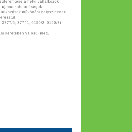
megteremtése a helyi vállalkozók
ez új munkalehetőségek
állalkozások működési helyszínének
eresztül.
, 3777/5, 37741; 0150/2, 0150/7)
ram keretében valósul meg.