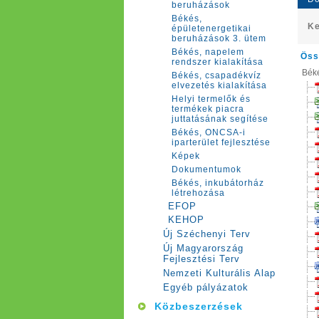
beruházások
Békés,
Ke
épületenergetikai
beruházások 3. ütem
Békés, napelem
Öss
rendszer kialakítása
Béké
Békés, csapadékvíz
elvezetés kialakítása
Helyi termelők és
termékek piacra
juttatásának segítése
Békés, ONCSA-i
iparterület fejlesztése
Képek
Dokumentumok
Békés, inkubátorház
létrehozása
EFOP
KEHOP
Új Széchenyi Terv
Új Magyarország
Fejlesztési Terv
Nemzeti Kulturális Alap
Egyéb pályázatok
Közbeszerzések