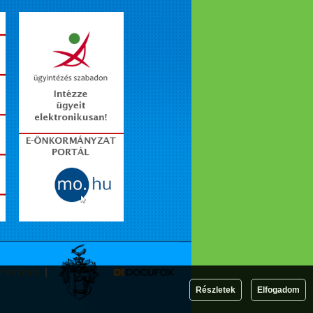
presszum
Részletek
Elfogadom