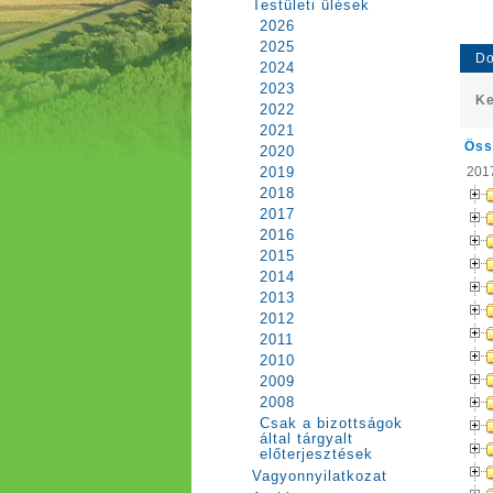
Testületi ülések
2026
2025
Do
2024
2023
Ke
2022
2021
Öss
2020
2017
2019
2018
2017
2016
2015
2014
2013
2012
2011
2010
2009
2008
Csak a bizottságok
által tárgyalt
előterjesztések
Vagyonnyilatkozat