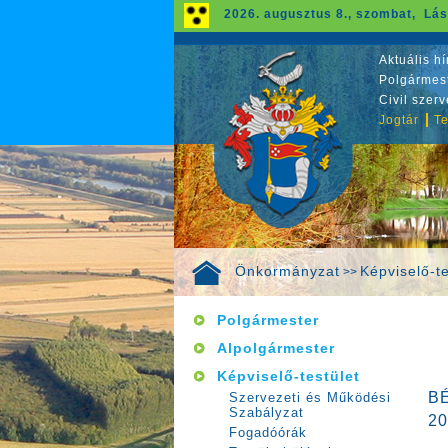
2026. augusztus 8., szombat, Lás
Aktuális hí
Polgármest
Civil szer
Jogtár
Te
Önkormányzat
Képviselő-te
>>
Polgármester
Alpolgármester
Képviselő-testület
B
Szervezeti és Működési
Szabályzat
2
Fogadóórák