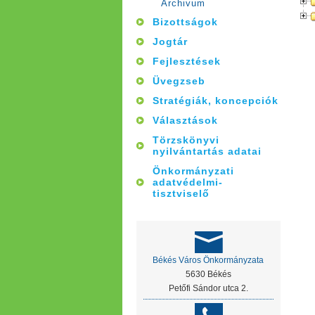
Archivum
Bizottságok
Jogtár
Fejlesztések
Üvegzseb
Stratégiák, koncepciók
Választások
Törzskönyvi
nyilvántartás adatai
Önkormányzati
adatvédelmi-
tisztviselő
Békés Város Önkormányzata
5630 Békés
Petőfi Sándor utca 2.