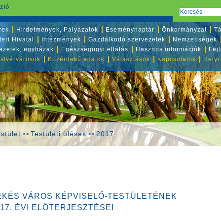
zló
rek
Hirdetmények, Pályázatok
Eseménynaptár
Önkormányzat
Tá
eri Hivatal
Intézmények
Gazdálkodó szervezetek
Nemzetiségek
vezetek, egyházak
Egészségügyi ellátás
Hasznos információk
Fej
stvérvárosok
Közérdekű adatok
Választások
Kapcsolatok
Helyi
stület
Testületi ülések
2017
>>
>>
ÉKÉS VÁROS KÉPVISELŐ-TESTÜLETÉNEK
017. ÉVI ELŐTERJESZTÉSEI